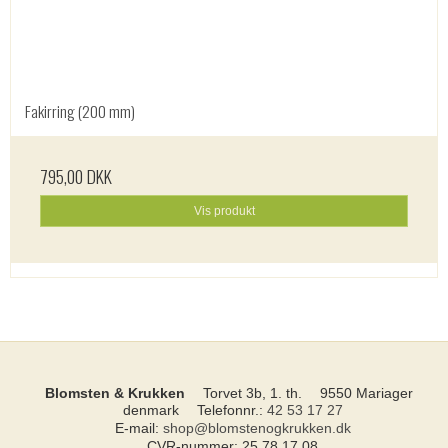
Fakirring (200 mm)
795,00 DKK
Vis produkt
Blomsten & Krukken
Torvet 3b, 1. th.
9550 Mariager
denmark
Telefonnr.
:
42 53 17 27
E-mail
:
shop@blomstenogkrukken.dk
CVR-nummer
:
25 78 17 08