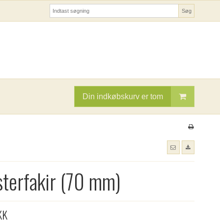
Søg
Din indkøbskurv er tom
terfakir (70 mm)
KK