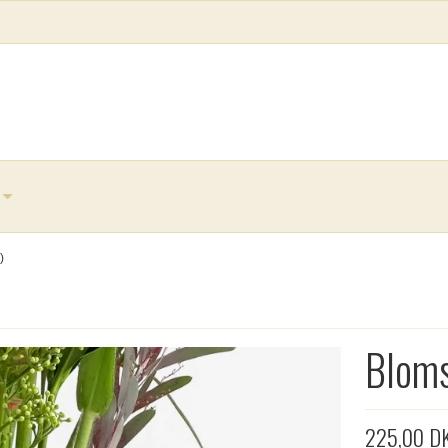
)
Bloms
225,00 D