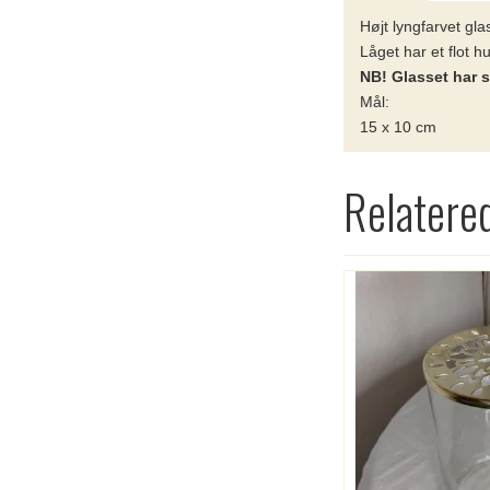
Højt lyngfarvet gl
Låget har et flot 
NB! Glasset har s
Mål:
15 x 10 cm
Relatere