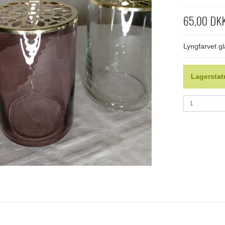
65,00 DK
Lyngfarvet g
Lagerstat