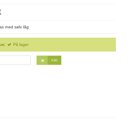
K
las med sølv låg
us:
På lager
Køb