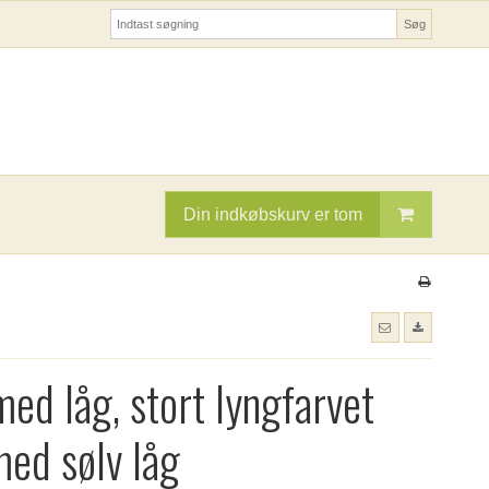
Søg
Din indkøbskurv er tom
med låg, stort lyngfarvet
med sølv låg