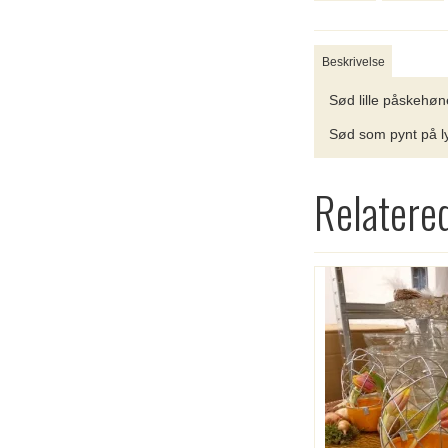
Beskrivelse
Sød lille påskehøne
Sød som pynt på ly
Relatere