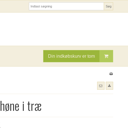
Søg
Din indkøbskurv er tom
høne i træ
K