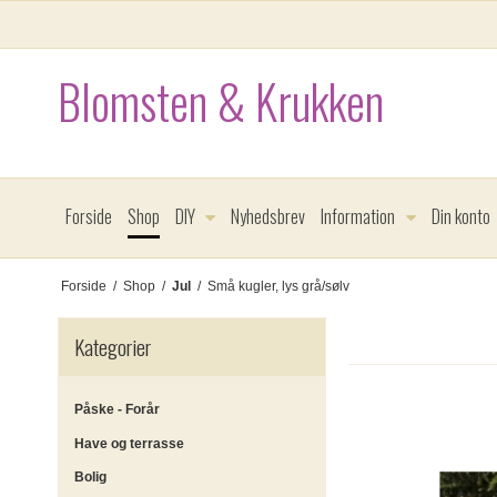
Blomsten & Krukken
Forside
Shop
DIY
Nyhedsbrev
Information
Din konto
Forside
/
Shop
/
Jul
/
Små kugler, lys grå/sølv
Kategorier
Påske - Forår
Have og terrasse
Bolig