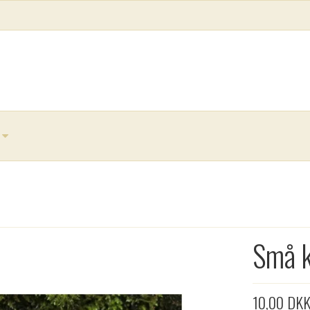
Små k
10,00 DK