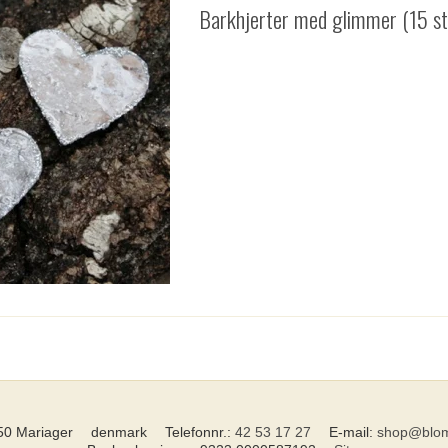
Barkhjerter med glimmer (15 st
50 Mariager
denmark
Telefonnr.
:
42 53 17 27
E-mail
:
shop@blom