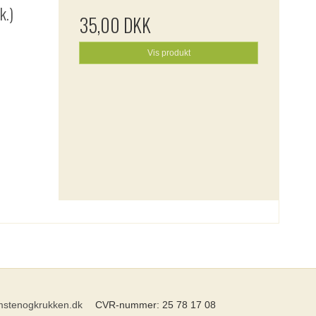
k.)
35,00 DKK
Vis produkt
stenogkrukken.dk
CVR-nummer
:
25 78 17 08