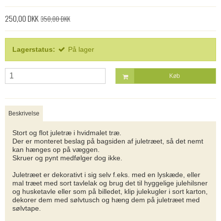
250,00 DKK
350,00 DKK
Lagerstatus:
På lager
Køb
Beskrivelse
Stort og flot juletræ i hvidmalet træ.
Der er monteret beslag på bagsiden af juletræet, så det nemt
kan hænges op på væggen.
Skruer og pynt medfølger dog ikke.
Juletræet er dekorativt i sig selv f.eks. med en lyskæde, eller
mal træet med sort tavlelak og brug det til hyggelige julehilsner
og husketavle eller som på billedet, klip julekugler i sort karton,
dekorer dem med sølvtusch og hæng dem på juletræet med
sølvtape.