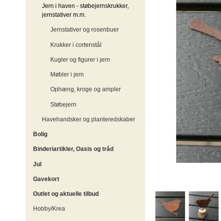
Jern i haven - støbejernskrukker,
jernstativer m.m.
Jernstativer og rosenbuer
Krukker i cortenstål
Kugler og figurer i jern
Møbler i jern
Ophæng, kroge og ampler
Støbejern
Havehandsker og planteredskaber
Bolig
Binderiartikler, Oasis og tråd
Jul
Gavekort
Outlet og aktuelle tilbud
Hobby/Krea