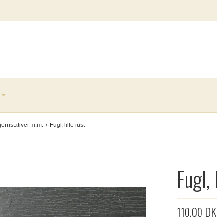
jernstativer m.m.
/
Fugl, lille rust
Fugl, 
110,00 D