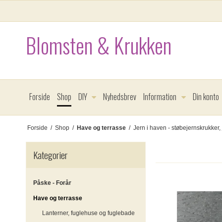
Blomsten & Krukken
Forside
Shop
DIY
Nyhedsbrev
Information
Din konto
Forside
/
Shop
/
Have og terrasse
/
Jern i haven - støbejernskrukker, 
Kategorier
Påske - Forår
Have og terrasse
Lanterner, fuglehuse og fuglebade