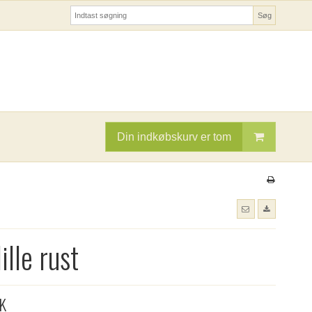
Søg
Din indkøbskurv er tom
lille rust
KK