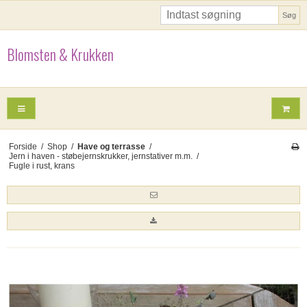
Søg
Blomsten & Krukken
Forside
/
Shop
/
Have og terrasse
/
Jern i haven - støbejernskrukker, jernstativer m.m.
/
Fugle i rust, krans