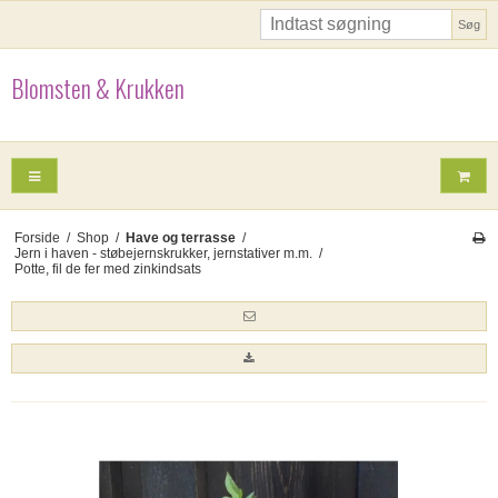
Søg
Blomsten & Krukken
Forside
/
Shop
/
Have og terrasse
/
Jern i haven - støbejernskrukker, jernstativer m.m.
/
Potte, fil de fer med zinkindsats